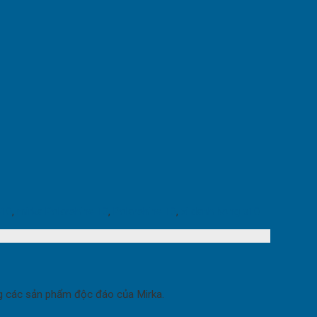
p10
,
mirka Polarshine 10
,
Polarshine 10
,
xi danh bong p10
ng các sản phẩm độc đáo của Mirka.