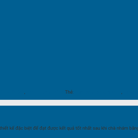
Mirka
ản Xuất Ôtô
,
Vật Tư Đánh Bóng
Thẻ:
chat danh bong buoc 2
,
mirka 
hiết kế đặc biệt để đạt được kết quả tốt nhất sau khi chà nhám bằ