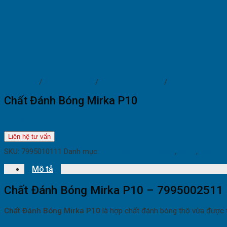
Trang chủ
/
Máy chà nhám
/
Vật Tư Đánh Bóng
/
Chất Đánh Bóng 
Chất Đánh Bóng Mirka P10
Giá: liên hệ
Liên hệ tư vấn
SKU:
7995010111
Danh mục:
Chất Đánh Bóng Mirka
,
Mirka
,
Ngành S
Mô tả
Chất Đánh Bóng Mirka P10 – 7995002511
Chất Đánh Bóng Mirka P10
là hợp chất đánh bóng thô vừa được t