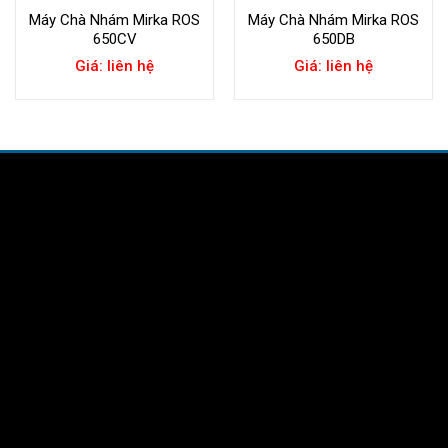
Máy Chà Nhám Mirka ROS
Máy Chà Nhám Mirka ROS
650CV
650DB
Giá: liên hệ
Giá: liên hệ
 QUÁN
nh Trưng ( P.An Phú -
6067
K