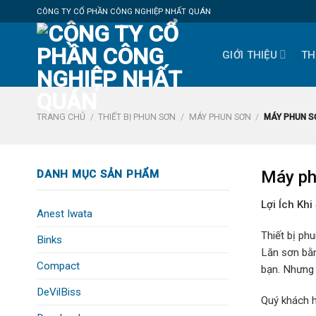
Skip
CÔNG TY CỔ PHẦN CÔNG NGHIỆP NHẤT QUÁN
to
content
GIỚI THIỆU
TH
TRANG CHỦ
/
THIẾT BỊ PHUN SƠN
/
MÁY PHUN SƠN
/
MÁY PHUN SƠ
Máy ph
DANH MỤC SẢN PHẨM
Lợi Ích Kh
Anest Iwata
Thiết bị ph
Binks
Lăn sơn bằn
Compact
bạn. Nhưng 
DeVilBiss
Quý khách h