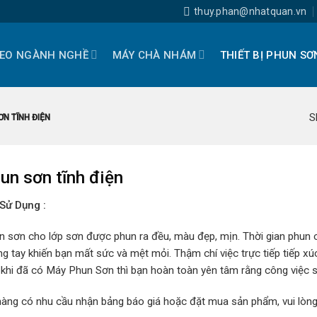
thuy.phan@nhatquan.vn
EO NGÀNH NGHỀ
MÁY CHÀ NHÁM
THIẾT BỊ PHUN SƠ
S
N TĨNH ĐIỆN
un sơn tĩnh điện
i Sử Dụng
:
un sơn cho lớp sơn được phun ra đều, màu đẹp, mịn. Thời gian phun 
g tay khiến bạn mất sức và mệt mỏi. Thậm chí việc trực tiếp tiếp xú
khi đã có Máy Phun Sơn thì bạn hoàn toàn yên tâm rằng công việc s
àng có nhu cầu nhận bảng báo giá hoặc đặt mua sản phẩm, vui lòng