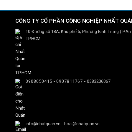
CÔNG TY CỔ PHẦN CÔNG NGHIỆP NHẤT QUÁ
10 Đường số 18A, Khu phố 5, Phường Bình Trưng ( P.An
TP.HCM
0908050415
-
0907811767
-
0383236067
info@nhatquan.vn - hoai@nhatquan.vn