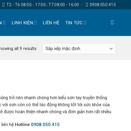
T2 - T6 08:00 - 17:00 ; T7 08:00 - 16:00
0908 050 415
N
LINH KIỆN
LIÊN HỆ
TIN TỨC
howing all 9 results
cũng trở nên nhanh chóng hơn kiểu sơn tay truyền thống.
c với sơn còn có thể tác động không tốt tới sức khỏe của
ẽ được hoàn thiện nhanh chóng và đơn giản hơn rất nhiều.
 liên hệ
Hotline
0908.050.415