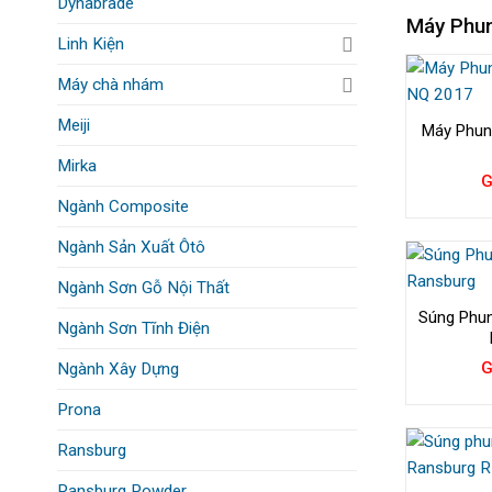
Dynabrade
Máy Phun
Linh Kiện
Máy chà nhám
Meiji
Máy Phun
Mirka
G
Ngành Composite
Ngành Sản Xuất Ôtô
Ngành Sơn Gỗ Nội Thất
Súng Phun
Ngành Sơn Tĩnh Điện
G
Ngành Xây Dựng
Prona
Ransburg
Ransburg Powder