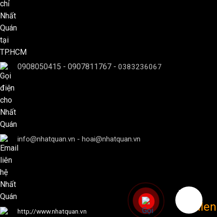
0908050415
-
0907811767
-
0383236067
info@nhatquan.vn - hoai@nhatquan.vn
http;//www.nhatquan.vn