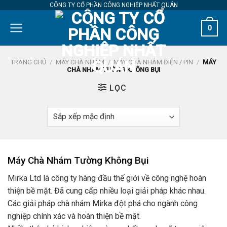
Skip
CÔNG TY CỔ PHẦN CÔNG NGHIỆP NHẤT QUÁN
to
0
content
TRANG CHỦ
/
MÁY CHÀ NHÁM
/
MÁY CHÀ NHÁM ĐIỆN / PIN
/
MÁY
CHÀ NHÁM TƯỜNG KHÔNG BỤI
LỌC
Máy Chà Nhám Tường Không Bụi
Mirka Ltd là công ty hàng đầu thế giới về công nghệ hoàn
thiện bề mặt. Đã cung cấp nhiều loại giải pháp khác nhau.
Các giải pháp chà nhám Mirka đột phá cho ngành công
nghiệp chính xác và hoàn thiện bề mặt.