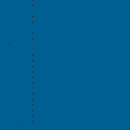
Máy Chà Nhám Tròn
Máy Chà Nhám Chữ Nhật
Máy Đánh Bóng
Máy Đánh Bóng Dùng Điện
Máy Đánh Bóng Dùng Hơi
Vật Tư Đánh Bóng
Chất Đánh Bóng Mirka
Vật Tư Khác
Thiết bị phun sơn
Máy Phun Sơn
Máy phun sơn Binks
Máy Phun Sơn Wagner
Máy Phun Sơn Đài Loan
Máy Phun Sơn Tĩnh Điện
Máy Phun Sơn Màng Điện
Máy Phun Bột Trét Tường
Súng Phun Sơn
Súng Phun Sơn Anest Iwata
Súng Phun Sơn DeVilbiss
Súng Phun Sơn Wagner
Súng phun sơn Binks
Súng phun sơn Rima
Súng Phun Sơn Tự Động
Bơm Sơn Màng