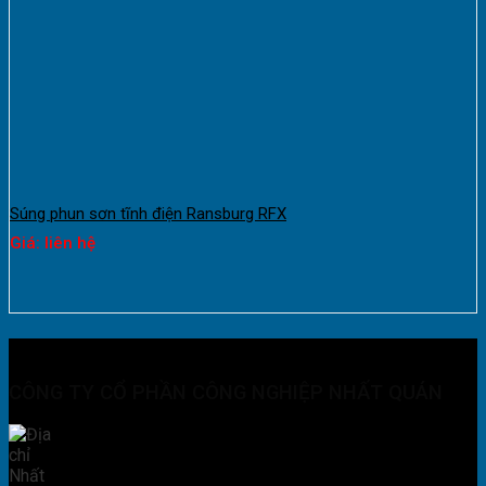
Súng phun sơn tĩnh điện Ransburg RFX
Giá: liên hệ
CÔNG TY CỔ PHẦN CÔNG NGHIỆP NHẤT QUÁN