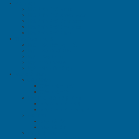
Giới thiệu
Nhà Phân Phối Binks
Nhà Phân Phối Anest Iwata
Nhà Phân Phối Dynabrade
Nhà Phân Phối Devilbiss
Nhà Phân Phối Mirka
Theo Ngành Nghề
Ngành Sơn Gỗ Nội Thất
Ngành Sản Xuất Ôtô
Ngành Xây Dựng
Ngành Composite
Ngành Sơn Tĩnh Điện
Máy chà nhám
Giấy Nhám
Giấy Nhám Lưới
Giấy Nhám Tờ
Máy Chà Nhám Điện / Pin
Máy Chà Nhám Điện
Máy Chà Nhám Dùng Pin
Máy mài
Máy mài đai
Máy mài đĩa
Máy Chà Nhám Hơi