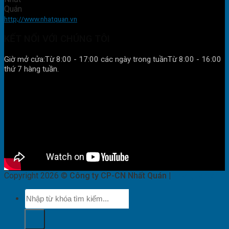
http;//www.nhatquan.vn
KẾT NỐI VỚI CHÚNG TÔI
Giờ mở cửa:
Từ 8:00 - 17:00 các ngày trong tuần
Từ 8:00 - 16:00
thứ 7 hàng tuần.
Copyright 2026 ©
Công ty CP-CN Nhất Quán |
nhatquan.vn
Tìm
kiếm: