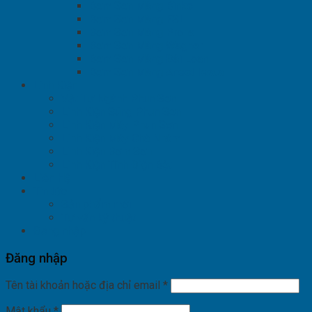
Bơm Sơn Màng Binks
Bơm Sơn Màng FSL
Bơm Sơn Màng Prona
Bơm Sơn Màng Wagner
Bơm Sơn Màng Đài Loan
Bơm Sơn Màng Anest Iwata
Linh Kiện
Vật Tư Ngành Phun Sơn
Linh Kiện Súng Phun Sơn
Linh Kiện Máy Phun Sơn
Linh Kiện Máy Chà Nhám
Linh Kiện Bơm Sơn
Linh Kiện Tĩnh Điện Bột
Liên Hệ
Tin tức
Sản phẩm mới
Tư vấn kỹ thuật
Đăng nhập
Đăng nhập
Tên tài khoản hoặc địa chỉ email
*
Mật khẩu
*