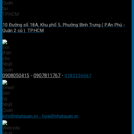
10 Đường số 18A, Khu phố 5, Phường Bình Trưng ( P.An Phú -
Quận 2 cũ ) TP.HCM
0908050415
-
0907811767
-
0383236067
info@nhatquan.vn - hoai@nhatquan.vn