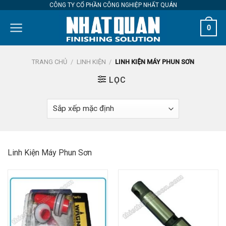
Skip
CÔNG TY CỔ PHẦN CÔNG NGHIỆP NHẤT QUÁN
to
0
content
TRANG CHỦ
/
LINH KIỆN
/
LINH KIỆN MÁY PHUN SƠN
LỌC
Linh Kiện Máy Phun Sơn