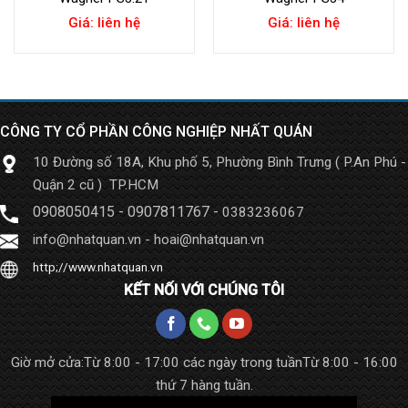
Giá: liên hệ
Giá: liên hệ
CÔNG TY CỔ PHẦN CÔNG NGHIỆP NHẤT QUÁN
10 Đường số 18A, Khu phố 5, Phường Bình Trưng ( P.An Phú -
Quận 2 cũ ) TP.HCM
0908050415
-
0907811767
-
0383236067
info@nhatquan.vn - hoai@nhatquan.vn
http;//www.nhatquan.vn
KẾT NỐI VỚI CHÚNG TÔI
Giờ mở cửa:
Từ 8:00 - 17:00 các ngày trong tuần
Từ 8:00 - 16:00
thứ 7 hàng tuần.