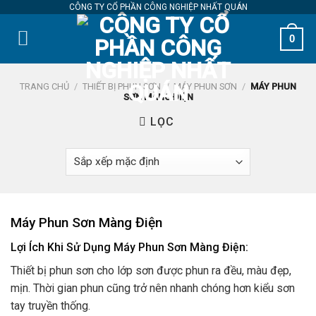
Skip
CÔNG TY CỔ PHẦN CÔNG NGHIỆP NHẤT QUÁN
to
0
content
TRANG CHỦ
/
THIẾT BỊ PHUN SƠN
/
MÁY PHUN SƠN
/
MÁY PHUN
SƠN MÀNG ĐIỆN
LỌC
Máy Phun Sơn Màng Điện
Lợi Ích Khi Sử Dụng Máy
Phun Sơn Màng Điện:
Thiết bị phun sơn cho lớp sơn được phun ra đều, màu đẹp,
mịn. Thời gian phun cũng trở nên nhanh chóng hơn kiểu sơn
tay truyền thống.