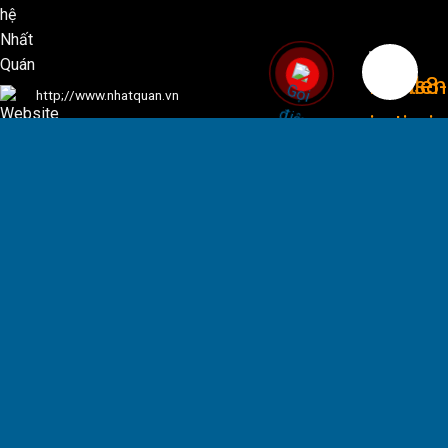
http;//www.nhatquan.vn
KẾT NỐI VỚI CHÚNG TÔI
Giờ mở cửa:
Từ 8:00 - 17:00 các ngày trong tuần
Từ 8:00 - 16:00
thứ 7 hàng tuần.