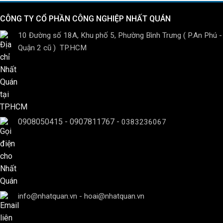
CÔNG TY CỔ PHẦN CÔNG NGHIỆP NHẤT QUÁN
10 Đường số 18A, Khu phố 5, Phường Bình Trưng ( P.An Phú -
Quận 2 cũ ) TP.HCM
0908050415
-
0907811767
-
0383236067
info@nhatquan.vn - hoai@nhatquan.vn