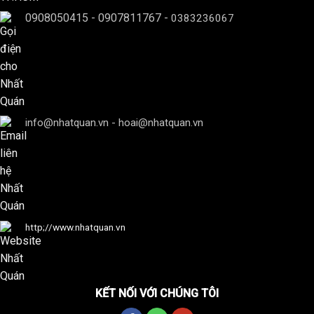
0908050415
-
0907811767
-
0383236067
info@nhatquan.vn - hoai@nhatquan.vn
http;//www.nhatquan.vn
KẾT NỐI VỚI CHÚNG TÔI