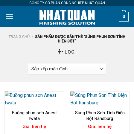
Skip
CÔNG TY CỔ PHẦN CÔNG NGHIỆP NHẤT QUÁN
to
0
content
TRANG CHỦ
/
SẢN PHẨM ĐƯỢC GẮN THẺ “SÚNG PHUN SƠN TĨNH
ĐIỆN BỘT”
LỌC
Buồng phun sơn Anest
Súng Phun Sơn Tĩnh Điện
Iwata
Bột Ransburg
Giá: liên hệ
Giá: liên hệ