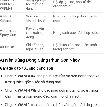
Độ lặp lại cao, bảo trì dễ,
WIDER2 /
nội thất, đa
ergonomic
WIDER4
dụng
AIRREX
Sơn nhẹ, thao
Nhẹ tay, phù hợp dùng lâu trong
Katana
tác linh hoạt
ngày
Dây chuyền
Automatic
sản xuất tự
Năng suất cao, tích hợp robot
Spray Gun
động
Chi tiết nhỏ,
Độ chính xác cao, kiểm soát
Air Brush
nghệ thuật
lượng sơn tốt
Ai Nên Dùng Dòng Súng Phun Sơn Nào?
Garage ô tô / Xưởng đồng sơn
Chọn
KIWAMI4 BA
cho phun sơn nền và sơn bóng toàn xe —
tương thích gốc nước và dung môi.
Chọn
KIWAMI4 WB
cho các màu sơn metallic, pearl, màu
khó — màng sơn mỏng đều, giảm lỗi chảy sơn.
Chọn
KIWAMI1
cho nhu cầu cơ bản với ngân sách hợp lý