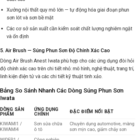
Xưởng nội thất quy mô lớn — tự động hóa giai đoạn phun
sơn lót và sơn bề mặt
Các cơ sở sản xuất cần kiểm soát chất lượng nghiêm ngặt
và ổn định
5. Air Brush — Súng Phun Sơn Độ Chính Xác Cao
Dòng Air Brush Anest Iwata phù hợp cho các ứng dụng đòi hỏi
độ chính xác cao trên chi tiết nhỏ: mô hình, nghệ thuật, trang trí,
linh kiện điện tử và các chi tiết kỹ thuật tinh xảo.
Bảng So Sánh Nhanh Các Dòng Súng Phun Sơn
Iwata
DÒNG SẢN
ỨNG DỤNG
ĐẶC ĐIỂM NỔI BẬT
PHẨM
CHÍNH
KIWAMI1 /
Sơn sửa chữa
Chuyên dụng automotive, màng
KIWAMI4
ô tô
sơn mịn cao, giảm chảy sơn
WIDER1 /
Công nghiệp,