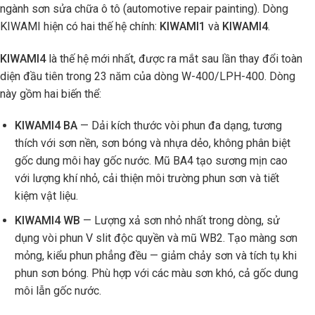
ngành sơn sửa chữa ô tô (automotive repair painting). Dòng
KIWAMI hiện có hai thế hệ chính:
KIWAMI1
và
KIWAMI4
.
KIWAMI4
là thế hệ mới nhất, được ra mắt sau lần thay đổi toàn
diện đầu tiên trong 23 năm của dòng W-400/LPH-400. Dòng
này gồm hai biến thể:
KIWAMI4 BA
— Dải kích thước vòi phun đa dạng, tương
thích với sơn nền, sơn bóng và nhựa dẻo, không phân biệt
gốc dung môi hay gốc nước. Mũ BA4 tạo sương mịn cao
với lượng khí nhỏ, cải thiện môi trường phun sơn và tiết
kiệm vật liệu.
KIWAMI4 WB
— Lượng xả sơn nhỏ nhất trong dòng, sử
dụng vòi phun V slit độc quyền và mũ WB2. Tạo màng sơn
mỏng, kiểu phun phẳng đều — giảm chảy sơn và tích tụ khi
phun sơn bóng. Phù hợp với các màu sơn khó, cả gốc dung
môi lẫn gốc nước.