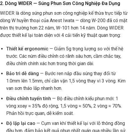
2. Dòng WIDER — Súng Phun Sơn Công Nghiệp Đa Dụng
WIDER là dòng súng phun sơn công nghiệp kế thừa trực tiếp từ
dòng W huyền thoại của Anest Iwata — dòng W-200 đã có mặt
trên thị trường hơn 22 năm, W-101 hơn 14 năm. Dòng WIDER
được thiết kế lại toàn diện với 4 cải tiến kỹ thuật quan trọng:
Thiết kế ergonomic
— Giảm 5g trọng lượng so với thế hệ
trước. Các núm điều chỉnh có rãnh sâu hơn, cầm chắc tay,
điều chỉnh chính xác hơn trong thời gian dài.
Bảo trì dễ dàng
— Bước ren nắp đầu súng thay đổi từ
1.0mm lên 1.5mm, chỉ cần vặn 1,5 vòng thay vì 3 vòng. Kim
van sơn tháo lắp nhanh hơn.
Điều chỉnh tuyến tính
— Bộ điều chỉnh kiểu phun mới: 1
vòng xoay ≈ 35% độ rộng, 1,5 vòng ≈ 50%, 2 vòng ≈ 70%.
Phản hồi trực quan, dễ kiểm soát.
Độ lặp lại cao
— Cụm van khí thiết kế lại với lỗ thông đồng
đều hơn, đảm bảo kết quả phun nhất quán qua nhiều lần sử