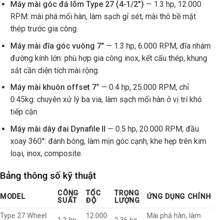
Máy mài góc đá lõm Type 27 (4-1/2″)
— 1.3 hp, 12.000
RPM: mài phá mối hàn, làm sạch gỉ sét, mài thô bề mặt
thép trước gia công.
Máy mài đĩa góc vuông 7″
— 1.3 hp, 6.000 RPM, đĩa nhám
đường kính lớn: phù hợp gia công inox, kết cấu thép, khung
sắt cần diện tích mài rộng.
Máy mài khuôn offset 7°
— 0.4 hp, 25.000 RPM, chỉ
0.45kg: chuyên xử lý ba via, làm sạch mối hàn ở vị trí khó
tiếp cận.
Máy mài dây đai Dynafile II
— 0.5 hp, 20.000 RPM, đầu
xoay 360°: đánh bóng, làm mịn góc cạnh, khe hẹp trên kim
loại, inox, composite.
Bảng thông số kỹ thuật
CÔNG
TỐC
TRỌNG
MODEL
ỨNG DỤNG CHÍNH
SUẤT
ĐỘ
LƯỢNG
Type 27 Wheel
12.000
Mài phá hàn, làm