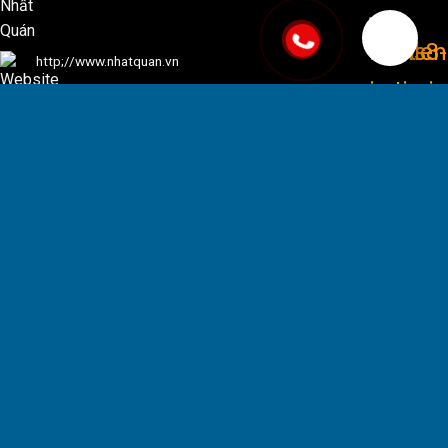
http;//www.nhatquan.vn
KẾT NỐI VỚI CHÚNG TÔI
Giờ mở cửa:
Từ 8:00 - 17:00 các ngày trong tuần
Từ 8:00 - 16:00
thứ 7 hàng tuần.