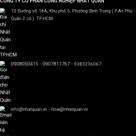
CÔNG TY CỔ PHẦN CÔNG NGHIỆP NHẤT QUÁN
10 Đường số 18A, Khu phố 5, Phường Bình Trưng ( P.An Phú -
Quận 2 cũ ) TP.HCM
0908050415
-
0907811767
-
0383236067
info@nhatquan.vn - hoai@nhatquan.vn