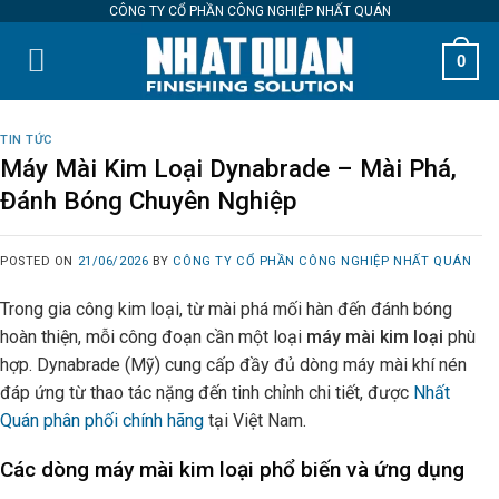
Skip
CÔNG TY CỔ PHẦN CÔNG NGHIỆP NHẤT QUÁN
to
0
content
TIN TỨC
Máy Mài Kim Loại Dynabrade – Mài Phá,
Đánh Bóng Chuyên Nghiệp
POSTED ON
21/06/2026
BY
CÔNG TY CỔ PHẦN CÔNG NGHIỆP NHẤT QUÁN
Trong gia công kim loại, từ mài phá mối hàn đến đánh bóng
hoàn thiện, mỗi công đoạn cần một loại
máy mài kim loại
phù
hợp. Dynabrade (Mỹ) cung cấp đầy đủ dòng máy mài khí nén
đáp ứng từ thao tác nặng đến tinh chỉnh chi tiết, được
Nhất
Quán phân phối chính hãng
tại Việt Nam.
Các dòng máy mài kim loại phổ biến và ứng dụng