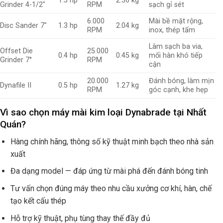
1.3 hp
2.36 kg
Grinder 4-1/2″
RPM
sạch gỉ sét
6.000
Mài bề mặt rộng,
Disc Sander 7″
1.3 hp
2.04 kg
RPM
inox, thép tấm
Làm sạch ba via,
Offset Die
25.000
0.4 hp
0.45 kg
mối hàn khó tiếp
Grinder 7°
RPM
cận
20.000
Đánh bóng, làm mịn
Dynafile II
0.5 hp
1.27 kg
RPM
góc cạnh, khe hẹp
Vì sao chọn máy mài kim loại Dynabrade tại Nhất
Quán?
Hàng chính hãng, thông số kỹ thuật minh bạch theo nhà sản
xuất
Đa dạng model — đáp ứng từ mài phá đến đánh bóng tinh
Tư vấn chọn đúng máy theo nhu cầu xưởng cơ khí, hàn, chế
tạo kết cấu thép
Hỗ trợ kỹ thuật, phụ tùng thay thế đầy đủ