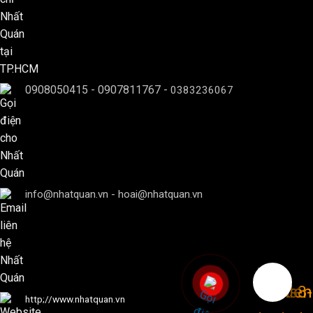
0908050415
-
0907811767
-
0383236067
info@nhatquan.vn - hoai@nhatquan.vn
http;//www.nhatquan.vn