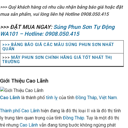
>>> Quý khách hàng có nhu cầu nhận bảng báo giá hoặc đặt
mua sản phẩm, vui lòng liên hệ Hotline
0908.050.415
>>> ĐẶT MUA NGAY:
Súng Phun Sơn Tự Động
WA101 – Hotline: 0908.050.415
>>> BẢNG BÁO GIÁ CÁC MẪU SÚNG PHUN SƠN NHẤT
QUÁN
>>>
MÁY PHUN SƠN CHÍNH HÃNG GIÁ TỐT NHẤT THỊ
TRƯỜNG
Giới Thiệu Cao Lãnh
Cao Lãnh
là thành phố
tỉnh lỵ
của tỉnh
Đồng Tháp
,
Việt Nam
.
Thành phố Cao Lãnh
hiện đang là đô thị loại II và là đô thị tỉnh
lỵ trung tâm quan trọng của tỉnh
Đồng Tháp
. Tuy là một đô thị
trẻ nhưng
Cao Lãnh
vẫn đang từng bước không ngừng phát